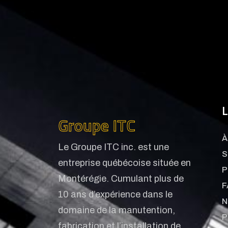
L
Groupe ITC
À
Le Groupe ITC inc. est une
S
entreprise québécoise située en
P
Montérégie. Cumulant plus de
F
10 ans d’expérience dans le
N
domaine de la manutention,
P
fabrication et l’installation de